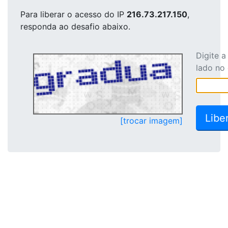
Para liberar o acesso
do IP
216.73.217.150
,
responda ao desafio abaixo.
Digite 
lado no
[trocar imagem]